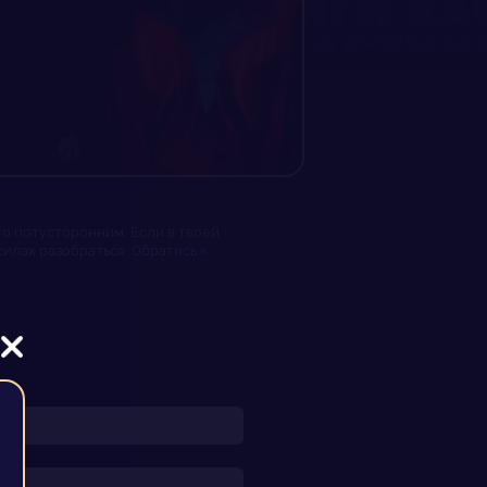
то потусторонним. Eсли в твоей
илах разобраться. Обратись к