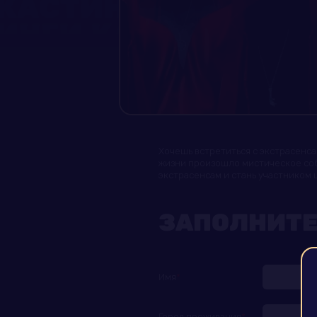
Хочешь встретиться с экстрасенса
жизни произошло мистическое собы
экстрасенсам и стань участником ш
ЗАПОЛНИТЕ
Имя
Город проживания