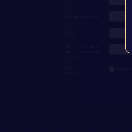
Номер телефона
E-mail
Расскажите, чем
экстрасенсы могут
помочь вам
Персональные
Даю
со
данные
ОТПРАВИ