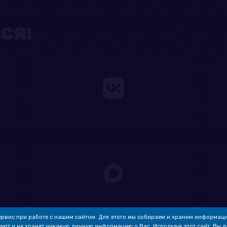
СЯ!
ВКонтакте
MAX
рвис при работе с нашим сайтом. Для этого мы собираем и храним информаци
ают и не хранят никакую личную информацию о Вас. Используя этот сайт, Вы да