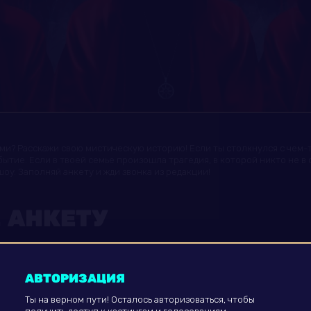
ми? Расскажи свою мистическую историю! Если ты столкнулся с чем-
тие. Eсли в твоей семье произошла трагедия, в которой никто не в с
оу. Заполняй анкету и жди звонка из редакции!
 АНКЕТУ
АВТОРИЗАЦИЯ
Ты на верном пути! Осталось авторизоваться, чтобы