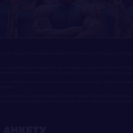
росает вызов сильнейшим людям России! Смогут ли люди выстоять пр
тный спортивный эксперимент при помощи новейших технологий. Пр
сложнейших испытаний, чтобы проверить, на что способно тело чело
го эксперимента самые лучшие атлеты страны будут бороться за зв
й приз.
как спортсмены-профессионалы и спортсмены-любители, атлеты с рег
чной спортивной форме и готов испытать себя в соревнованиях на ловко
 АНКЕТУ