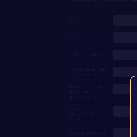
ФИО
Возраст
Город проживания
Профессиональная
деятельность
Вид спорта (стаж/
любитель/
профессионал)
Регалии/
достижения/
рекорды
Телефон для связи