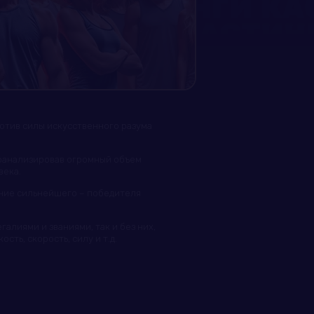
отив силы искусственного разума
оанализировав огромный объем
века.
ание сильнейшего – победителя
алиями и званиями, так и без них,
сть, скорость, силу и т.д.