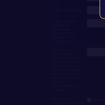
Ссылки на соц.сети
Ссылка на ваши
актуальные
фотографии
(крупный план,
средний план,
полный рост)
Ссылка на
видеовизитку с
кратким рассказом о
себе (вашем виде
спорта, работе,
физической форме
на данный момент,
увлечениях, семье,
целях).
Хронометраж – 2-3-
минуты.
Политика
Прини
конфиденциальности